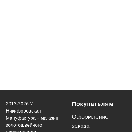
Никифоровская мануфактура вошла в
первый инклюзивный туристический
маршрут Тверской области
Покупателям
2013-
2026
©
Никифоровская
Оформление
Мануфактура – магазин
золотошвейного
заказа