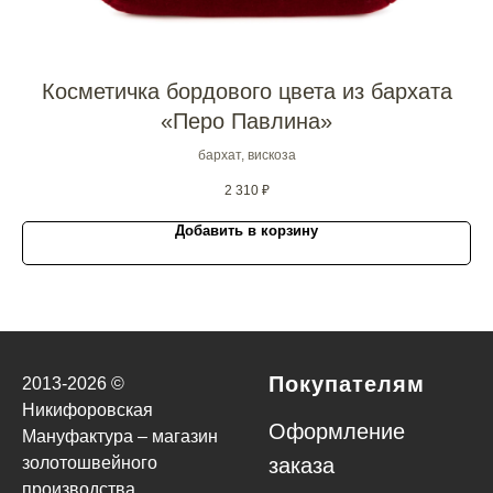
Косметичка бордового цвета из бархата
К
«Перо Павлина»
бархат, вискоза
2 310
₽
Добавить в корзину
Покупателям
2013-
2026
©
Никифоровская
Оформление
Мануфактура – магазин
золотошвейного
заказа
производства.