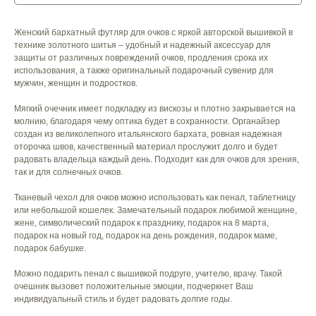
Женский бархатный футляр для очков с яркой авторской вышивкой в
технике золотного шитья – удобный и надежный аксессуар для
защиты от различных повреждений очков, продления срока их
использования, а также оригинальный подарочный сувенир для
мужчин, женщин и подростков.
Мягкий очечник имеет подкладку из вискозы и плотно закрывается на
молнию, благодаря чему оптика будет в сохранности. Органайзер
создан из великолепного итальянского бархата, ровная надежная
оторочка швов, качественный материал прослужит долго и будет
радовать владельца каждый день. Подходит как для очков для зрения,
так и для солнечных очков.
Тканевый чехол для очков можно использовать как пенал, таблетницу
или небольшой кошелек. Замечательный подарок любимой женщине,
жене, символический подарок к празднику, подарок на 8 марта,
подарок на новый год, подарок на день рождения, подарок маме,
подарок бабушке.
Можно подарить пенал с вышивкой подруге, учителю, врачу. Такой
очешник вызовет положительные эмоции, подчеркнет Ваш
индивидуальный стиль и будет радовать долгие годы.